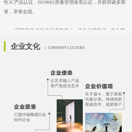
性
3C
产品认证、
ISO9001
质量管理体系认证，并获得诸多荣
誉，享誉全国。
宇嘉瓷砖
·
岩板立足广东佛山，走向全国市场。在全国
各地以标准化的施工规范打造了上千个专卖店，同时在各大
企业文化
/ COMPANY CULTURE
主流媒体上投放广告，邀请影视明星代言，通过线上、线下
的技能培训，助力经销商打造出一支支专业技能过硬的销售
团队，让每一位消费者都能感受到
宇嘉瓷砖
·岩板
的专业设计
服务、成品交付服务和完善的售后服务。
在销售及服务体系上，秉持
“
质量为本、服务为胜、做
好品牌
”
的经营理念，从生产环节到后续销售，简化流通环
节，从而让终端消费者能快速、充分地享受
宇嘉瓷砖
·岩板
高
性价比产品和贴心的服务。