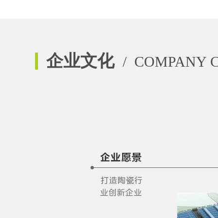
在销售及服务体系上，秉持
“
质量为本、服务为
生产环节到后续销售，简化流通环节，从而让终端消
砖
·岩板
高性价比产品和贴心的服务。
企业文化
/ COMPANY 
让家更美，让心更近。未来，宇嘉瓷砖·岩板将继
念，推行绿色创新智造模式，持续提升品牌价值，打