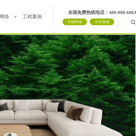
全国免费热线电话：400-880-606
网络
工程案例
天猫商城
京东商城
国网络
全国工程
卖店风采
理石
发展，始终把创新驱
经销商朋友，可以通过服务中心，直接
宇嘉瓷砖·岩板借助于互联网特性来实现一定
全面实现品牌化经营，在全国建立起多家专
宇嘉产品品质优良、远销全
花色
得未来的核心战略。
嘉品牌物料文化，更多服务，请拨打
营销目标，品牌资讯在整个品牌传播过程中起
店。
消费者喜爱；在全国乃至世
0 6063。
着举足轻重的作用。
对象。