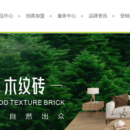
品中心
招商加盟
服务中心
品牌资讯
营销
最新推荐
加盟优势
免费预约量房
品牌资讯
全
畅销产品
六大优势
优+服务
行业资讯
专
全系列产品
八大政策
经销商专区
加盟申请
人才招聘
打造陶瓷行业创新企业；坚持“以顾客为中
产品覆盖各种规格的高档岩板、大板、大
以市场为导向，以科技求
宇嘉的
心、重质量、讲诚信、强品牌、增效益”的经
瓷砖、中板墙面砖、现代质感砖等上千款
动和绿色发展作为企业赢
下载宇
营方针。
品种。
400 88