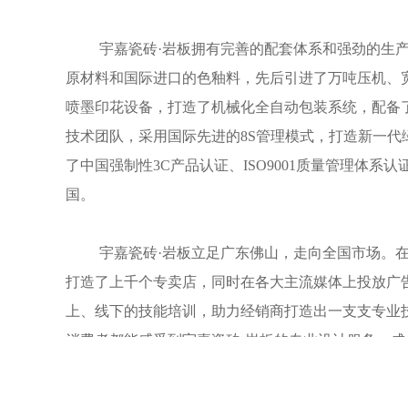
宇嘉瓷砖
·
岩板拥有完善的配套体系和强劲的生
原材料和国际进口的色釉料，先后引进了万吨压机、
喷墨印花设备，打造了机械化全自动包装系统，配备
技术团队，采用国际先进的
8S
管理模式，打造新一代
了中国强制性
3C
产品认证、
ISO9001
质量管理体系认
国。
宇嘉瓷砖
·
岩板立足广东佛山，走向全国市场。
打造了上千个专卖店，同时在各大主流媒体上投放广
上、线下的技能培训，助力经销商打造出一支支专业
消费者都能感受到
宇嘉瓷砖
·岩板
的专业设计服务、成
务。