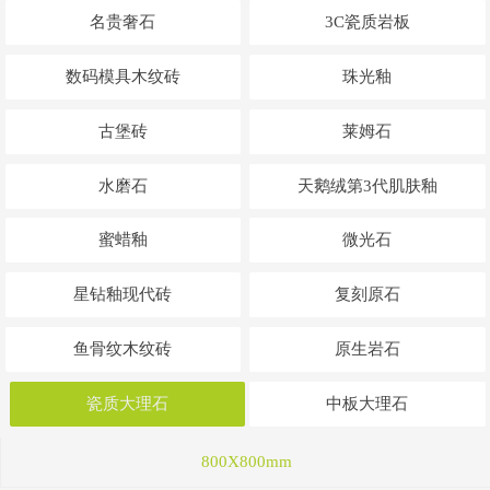
名贵奢石
3C瓷质岩板
数码模具木纹砖
珠光釉
古堡砖
莱姆石
水磨石
天鹅绒第3代肌肤釉
蜜蜡釉
微光石
星钻釉现代砖
复刻原石
鱼骨纹木纹砖
原生岩石
瓷质大理石
中板大理石
800X800mm