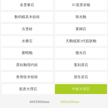
名贵奢石
3C瓷质岩板
数码模具木纹砖
珠光釉
古堡砖
莱姆石
水磨石
天鹅绒第3代肌肤釉
蜜蜡釉
微光石
星钻釉现代砖
复刻原石
鱼骨纹木纹砖
原生岩石
瓷质大理石
中板大理石
400X800mm
300x600mm